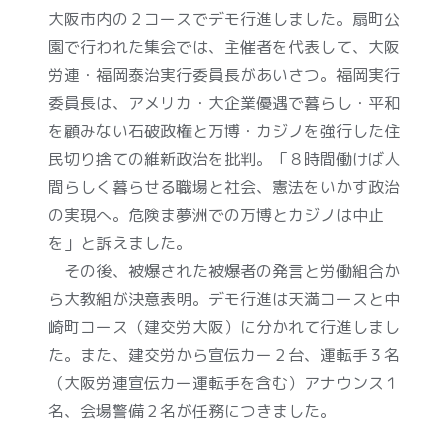
大阪市内の２コースでデモ行進しました。扇町公
園で行われた集会では、主催者を代表して、大阪
労連・福岡泰治実行委員長があいさつ。福岡実行
委員長は、アメリカ・大企業優遇で暮らし・平和
を顧みない石破政権と万博・カジノを強行した住
民切り捨ての維新政治を批判。「８時間働けば人
間らしく暮らせる職場と社会、憲法をいかす政治
の実現へ。危険ま夢洲での万博とカジノは中止
を」と訴えました。
その後、被爆された被爆者の発言と労働組合か
ら大教組が決意表明。デモ行進は天満コースと中
崎町コース（建交労大阪）に分かれて行進しまし
た。また、建交労から宣伝カー２台、運転手３名
（大阪労連宣伝カー運転手を含む）アナウンス１
名、会場警備２名が任務につきました。