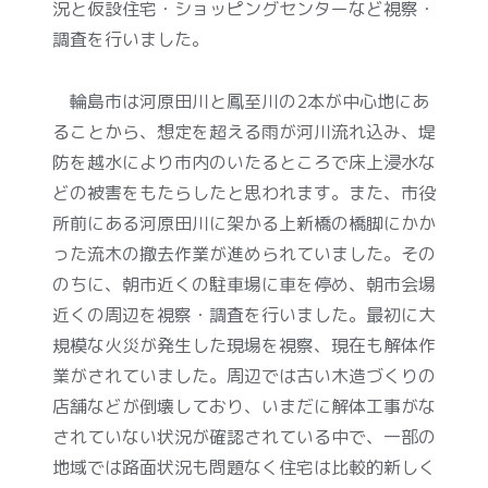
況と仮設住宅・ショッピングセンターなど視察・
調査を行いました。
輪島市は河原田川と鳳至川の
2
本が中心地にあ
ることから、想定を超える雨が河川流れ込み、堤
防を越水により市内のいたるところで床上浸水な
どの被害をもたらしたと思われます。また、市役
所前にある河原田川に架かる上新橋の橋脚にかか
った流木の撤去作業が進められていました。その
のちに、朝市近くの駐車場に車を停め、朝市会場
近くの周辺を視察・調査を行いました。最初に大
規模な火災が発生した現場を視察、現在も解体作
業がされていました。周辺では古い木造づくりの
店舗などが倒壊しており、いまだに解体工事がな
されていない状況が確認されている中で、一部の
地域では路面状況も問題なく住宅は比較的新しく