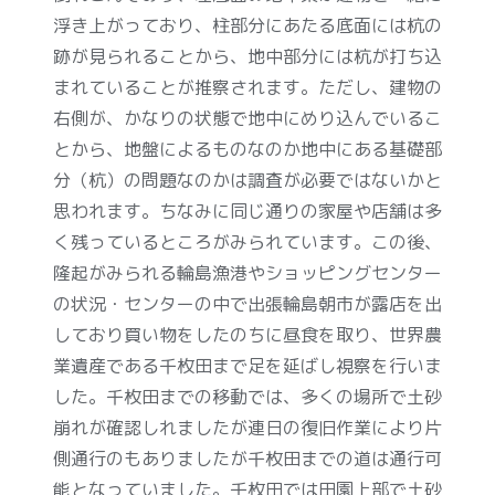
浮き上がっており、柱部分にあたる底面には杭の
跡が見られることから、地中部分には杭が打ち込
まれていることが推察されます。ただし、建物の
右側が、かなりの状態で地中にめり込んでいるこ
とから、地盤によるものなのか地中にある基礎部
分（杭）の問題なのかは調査が必要ではないかと
思われます。ちなみに同じ通りの家屋や店舗は多
く残っているところがみられています。この後、
隆起がみられる輪島漁港やショッピングセンター
の状況・センターの中で出張輪島朝市が露店を出
しており買い物をしたのちに昼食を取り、世界農
業遺産である千枚田まで足を延ばし視察を行いま
した。千枚田までの移動では、多くの場所で土砂
崩れが確認しれましたが連日の復旧作業により片
側通行のもありましたが千枚田までの道は通行可
能となっていました。千枚田では田園上部で土砂