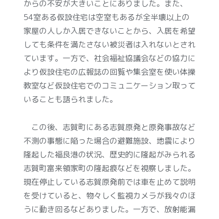
からの不安が大きいことにありました。また、
54室ある仮設住宅は空室もあるが全半壊以上の
家屋の人しか入居できないことから、入居を希望
しても条件を満たさない被災者は入れないとされ
ています。一方で、社会福祉協議会などの協力に
より仮設住宅の広報誌の回覧や集会室を使い体操
教室など仮設住宅でのコミュニケーション取って
いることも語られました。
この後、志賀町にある志賀原発と原発事故など
不測の事態に陥った場合の避難施設、地震により
隆起した福良港の状況、歴史的に隆起がみられる
志賀町富来領家町の隆起痕などを視察しました。
現在停止している志賀原発前では車を止めて説明
を受けていると、物々しく監視カメラが我々のほ
うに動き回るなどありました。一方で、放射能漏