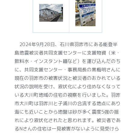
2024年9月28日、石川県羽咋市にある能登半
島地震被災者共同支援センターに支援物資（米・
飲料水・インスタント麺など）を運び込んだのち
に、共同支援センター・事務局長の黒梅明さんに
現在の羽咋市の被害状況と被災者のおかれている
状況の説明を受け、液状化により住めなくなって
いる大川町地域の住宅の視察を行いました。羽咋
市大川町は羽咋川と子浦川の合流する地点にあり
海にも近いことから地盤は砂が多く震度5強の揺
れにより液状化されたと思われます。被災者であ
るNさんの住宅は一見被害がないように見受けら