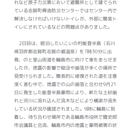
れなど原子力災害において避難所として建てられ
ている志賀町稗造防災センターではセンター内で
解決しなければいけないトイレが、外部に簡易ト
イレにされているなどの問題点がありました。
2
日目は、宿泊したいこいの村能登半島（石川
県羽咋郡志賀町志賀の郷温泉）を
7
時
30
分に出
発、のと里山街道を輪島市に向けて車を走らせま
したが、地震の影響で陥没や崩落が多くの場所で
見受けられました。簡易的に修復された道を注意
深く進む中で、地震での山の崩落と合わせ
9
月
21
日に発生した能登半島豪雨により、新たな土砂崩
れと河川に流れ込んだ流木などにより橋梁が流失
している状況が確認されました。
9
時に輪島に到
着し、待ち合わせ場所である輪島市役所で鐙史郎
市会議員と合流、輪島市内の地震と豪雨被害の状