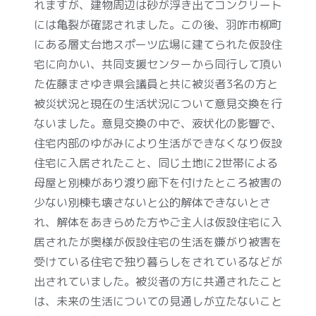
れますが、建物周辺は砂が浮き出てコンクリート
には亀裂が確認されました。この後、羽咋市柳町
にある層丈台地スポーツ広場に建てられた仮設住
宅に向かい、共同支援センターから同行して頂い
た佐藤まさゆき県会議員と共に被災者3名の方と
被災状況と現在の生活状況について意見交換を行
ないました。意見交換の中で、液状化の影響で、
住宅内部のゆがみにより生活ができなくなり仮設
住宅に入居されたこと、同じ土地に2世帯による
母屋と別棟があり渡り廊下を付けたところ被害の
少ない別棟も壊さないと公的解体できないとさ
れ、解体をあきらめた方やご主人は仮設住宅に入
居されたが奥様が仮設住宅の生活を嫌がり被害を
受けている住宅で独り暮らしをされているなどが
出されていました。被災者の方に共通されたこと
は、未来の生活についての見通しが立たないこと