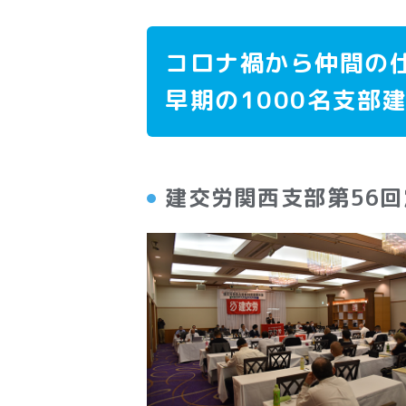
コロナ禍から仲間の
早期の1000名支部
建交労関西支部第56